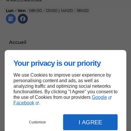
Lun - Ven
: 08h30 - 12h00 | 14h00 - 18h00
Accueil
Contactez-nous
Mentions légales
Your privacy is our priority
Plan du site
We use Cookies to improve user experience by
personalising content and ads, as well as
analyzing traffic and optimizing social networks
functionalities. By clicking "I Agree" you consent to
Haut de page
the use of Cookies from our providers
Google
Facebook
.
I AGREE
Customize