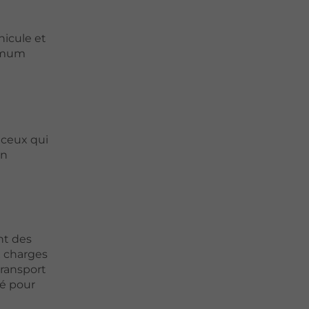
hicule et
ximum
 ceux qui
En
nt des
x charges
transport
ré pour