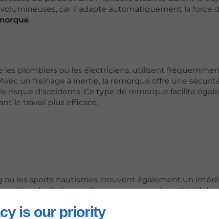
 volumineuses, car il adapte automatiquement la force 
emorque
.
ue les plombiers ou les électriciens, utilisent fréquemme
Avec un freinage à inertie, la remorque offre une sécurit
 le risque d'accidents. Ce type de remorque facilite égal
le travail plus efficace.
ng ou les sports nautismes, trouvent également un intér
transporter des bateaux, des caravanes ou du matériel de
r des routes sinueuses ou en pente. La sécurité est u
cy is our priority
 plein air, et ce système de freinage contribue à rassurer