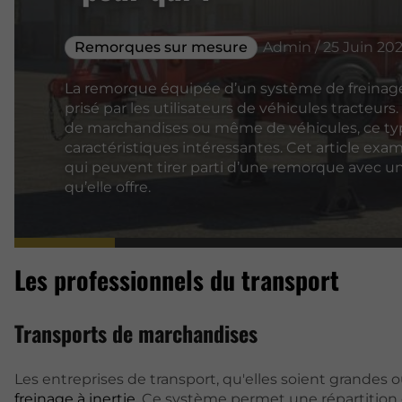
Remorques sur mesure
Admin / 25 Juin 20
La remorque équipée d’un système de freinage 
prisé par les utilisateurs de véhicules tracteurs.
de marchandises ou même de véhicules, ce t
caractéristiques intéressantes. Cet article exami
qui peuvent tirer parti d’une remorque avec un
qu’elle offre.
Les professionnels du transport
Transports de marchandises
Les entreprises de transport, qu'elles soient grandes
freinage à inertie
. Ce système permet une répartition ef