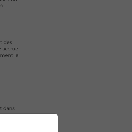
de
nt des
é accrue
ement le
êt dans
 camping,
n élément
 les