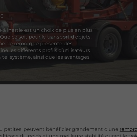
26
à inertie est un choix de plus en plus
 Que ce soit pour le transport d’objets,
ype de remorque présente des
ne les différents profils d’utilisateurs
 tel système, ainsi que les avantages
 ou petites, peuvent bénéficier grandement d'une
remorq
ficace du poids et une meilleure stabilité durant le trajet