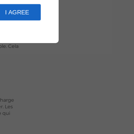
I AGREE
ou des
on du
le. Cela
charge
r. Les
e qui