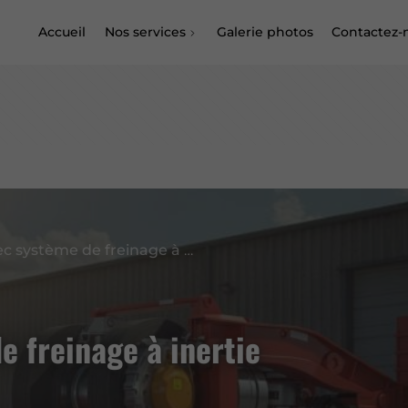
Accueil
Nos services
Galerie photos
Contactez-
Remorque avec système de freinage à inertie : pour qui ?
 freinage à inertie