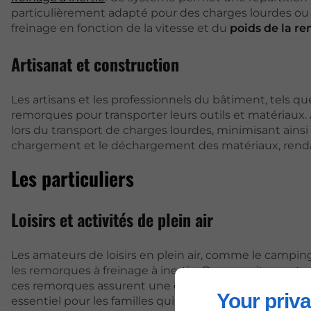
particulièrement adapté pour des charges lourdes ou
freinage en fonction de la vitesse et du
poids de la r
Artisanat et construction
Les artisans et les professionnels du bâtiment, tels q
remorques pour transporter leurs outils et matériaux. 
lors du transport de charges lourdes, minimisant ainsi
chargement et le déchargement des matériaux, rendant 
Les particuliers
Loisirs et activités de plein air
Les amateurs de loisirs en plein air, comme le campi
les remorques à freinage à inertie. Que ce soit pour 
ces remorques assurent une conduite stable, même su
Your priva
essentiel pour les familles qui prévoient des sorties en